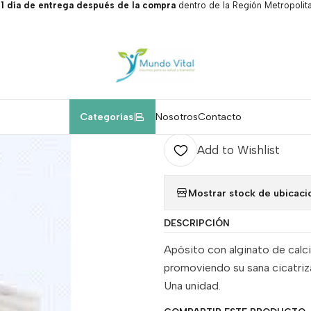
 día de entrega después de la compra
dentro de la Región Metropolita
Home
Insumos médicos.
Apósito alginato de calcio 10 x 10 cm
|
Apósito algina
A
Categorías
Nosotros
Contacto
Quantity
Add to Wishlist
Mostrar stock de ubicaci
DESCRIPCIÓN
Apósito con alginato de calcio
promoviendo su sana cicatriz
Una unidad.