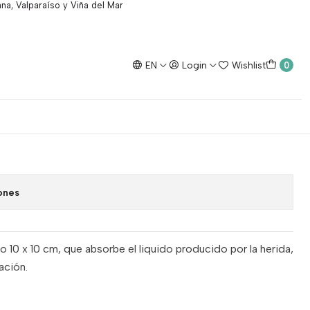
na, Valparaíso y Viña del Mar
EN
Login
Wishlist
0
to de calcio 10 x 10 cm
dd to Cart
Buy now
ones
 10 x 10 cm, que absorbe el liquido producido por la herida,
ación.