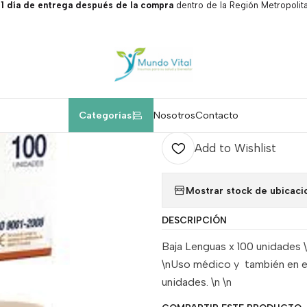
 día de entrega después de la compra
dentro de la Región Metropolita
Home
Insumos médicos.
Baja Lenguas x 100 unidades
|
Baja Lenguas 
A
Categorías
Nosotros
Contacto
Quantity
Add to Wishlist
Mostrar stock de ubicaci
DESCRIPCIÓN
Baja Lenguas x 100 unidades \
\nUso médico y también en est
unidades. \n \n