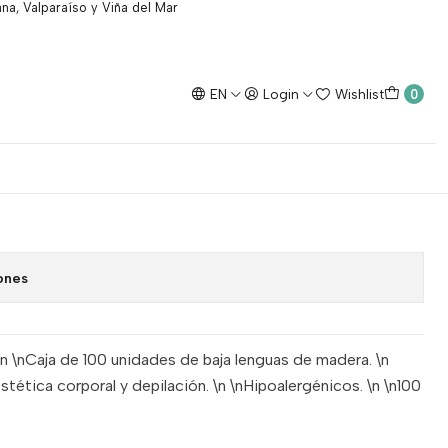
na, Valparaíso y Viña del Mar
EN
Login
Wishlist
0
x 100 unidades
dd to Cart
Buy now
ones
n \nCaja de 100 unidades de baja lenguas de madera. \n
ética corporal y depilación. \n \nHipoalergénicos. \n \n100