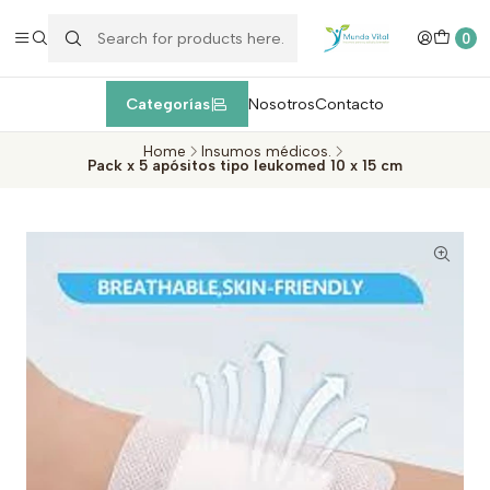
Enviamos EXPRESS máximo 1 día de entrega después de la
compra
dentro de la Región Metropolitana, Valparaíso y Viña del Mar
c
0
Categorías
Nosotros
Contacto
Home
Insumos médicos.
Pack x 5 apósitos tipo leukomed 10 x 15 cm