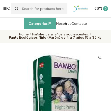
Enviamos EXPRESS máximo 1 día de entrega después de la
compra
dentro de la Región Metropolitana, Valparaíso y Viña del Mar
c
0
Categorías
Nosotros
Contacto
Home
Pañales para niños y adolescentes.
Pants Ecológicos Niño (Varón) de 4 a 7 años 15 a 35 Kg.