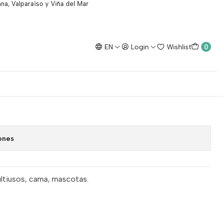
na, Valparaíso y Viña del Mar
EN
Login
Wishlist
0
echables x 20
dd to Cart
Buy now
ones
ltiusos, cama, mascotas.