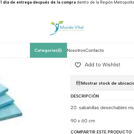
 día de entrega después de la compra
dentro de la Región Metropolita
Home
Insumos médicos.
Sabanillas desechables x 20
|
Sabanillas des
A
Categorías
Nosotros
Contacto
Quantity
Add to Wishlist
Mostrar stock de ubicaci
DESCRIPCIÓN
20 sabanillas desechables mu
90 x 60 cm
COMPARTIR ESTE PRODUCTO