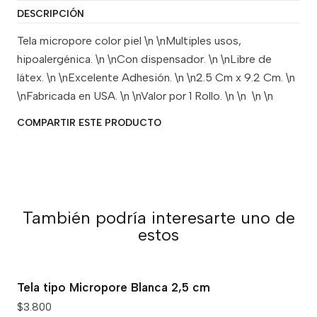
DESCRIPCIÓN
Tela micropore color piel \n \nMultiples usos,
hipoalergénica. \n \nCon dispensador. \n \nLibre de
látex. \n \nExcelente Adhesión. \n \n2.5 Cm x 9.2 Cm. \n
\nFabricada en USA. \n \nValor por 1 Rollo. \n \n \n \n
COMPARTIR ESTE PRODUCTO
También podría interesarte uno de
estos
Tela tipo Micropore Blanca 2,5 cm
$3.800