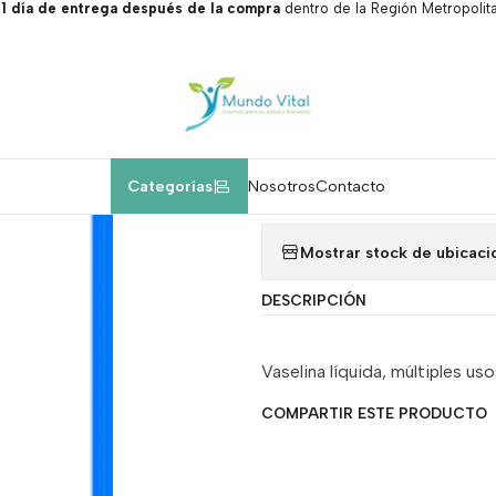
 día de entrega después de la compra
dentro de la Región Metropolita
Home
Insumos médicos.
Vaselina líquida 1 litro
|
Vaselina líquida
Add to Wishlist
Categorías
Nosotros
Contacto
Mostrar stock de ubicaci
DESCRIPCIÓN
Vaselina líquida, múltiples us
COMPARTIR ESTE PRODUCTO