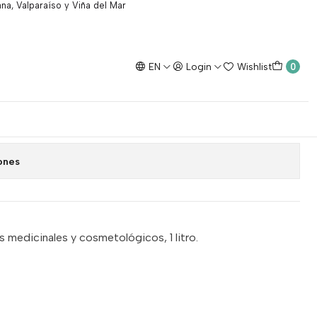
na, Valparaíso y Viña del Mar
EN
Login
Wishlist
0
 1 litro
ones
os medicinales y cosmetológicos, 1 litro.