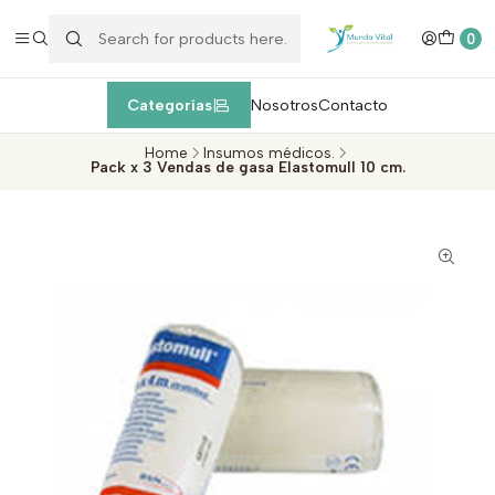
Enviamos EXPRESS máximo 1 día de entrega después de la
compra
dentro de la Región Metropolitana, Valparaíso y Viña del Mar
c
0
Categorías
Nosotros
Contacto
Home
Insumos médicos.
Pack x 3 Vendas de gasa Elastomull 10 cm.