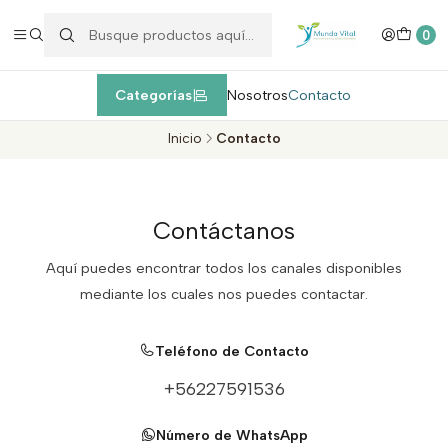
Enviamos EXPRESS máximo 1 día de entrega después de la
compra
dentro de la Región Metropolitana, Valparaíso y Viña del Mar
c
0
Categorías
Nosotros
Contacto
Inicio
Contacto
Contáctanos
Aquí puedes encontrar todos los canales disponibles
mediante los cuales nos puedes contactar.
Teléfono de Contacto
+56227591536
Número de WhatsApp