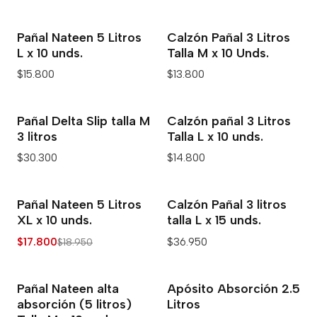
Pañal Nateen 5 Litros
Calzón Pañal 3 Litros
L x 10 unds.
Talla M x 10 Unds.
$15.800
$13.800
Pañal Delta Slip talla M
Calzón pañal 3 Litros
3 litros
Talla L x 10 unds.
$30.300
$14.800
Pañal Nateen 5 Litros
Calzón Pañal 3 litros
-6% OFF
XL x 10 unds.
talla L x 15 unds.
$17.800
$36.950
$18.950
Pañal Nateen alta
Apósito Absorción 2.5
absorción (5 litros)
Litros