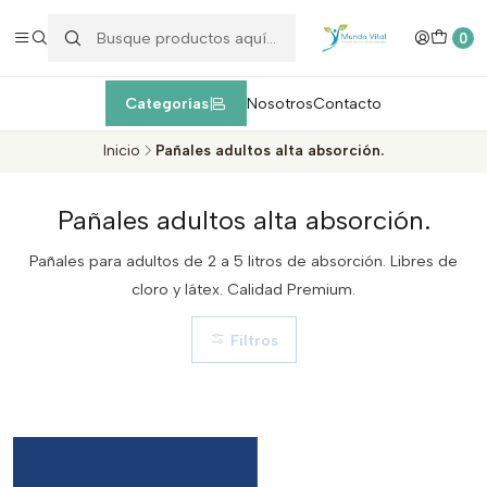
Enviamos EXPRESS máximo 1 día de entrega después de la
compra
dentro de la Región Metropolitana, Valparaíso y Viña del Mar
c
0
Categorías
Nosotros
Contacto
Inicio
Pañales adultos alta absorción.
Pañales adultos alta absorción.
Pañales para adultos de 2 a 5 litros de absorción. Libres de
cloro y látex. Calidad Premium.
Filtros