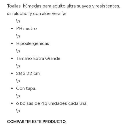
Toallas húmedas para adulto ultra suaves y resistentes,
sin alcohol y con áloe vera: \n
\n
PH neutro
\n
Hipoalergénicas
\n
Tamaño Extra Grande
\n
28 x 22 cm
\n
Con tapa.
\n
6 bolsas de 45 unidades cada una.
\n
COMPARTIR ESTE PRODUCTO