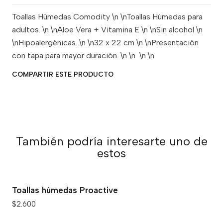
Toallas Húmedas Comodity \n \nToallas Húmedas para
adultos. \n \nAloe Vera + Vitamina E \n \nSin alcohol \n
\nHipoalergénicas. \n \n32 x 22 cm \n \nPresentación
con tapa para mayor duración. \n \n \n \n
COMPARTIR ESTE PRODUCTO
También podría interesarte uno de
estos
Toallas húmedas Proactive
$2.600