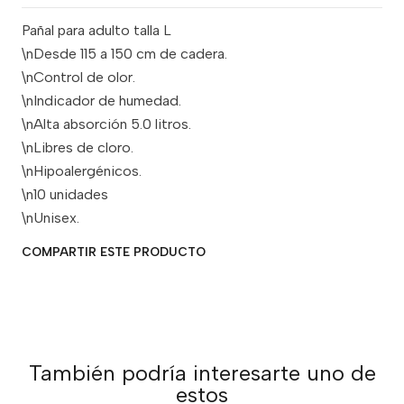
Pañal para adulto talla L
\nDesde 115 a 150 cm de cadera.
\nControl de olor.
\nIndicador de humedad.
\nAlta absorción 5.0 litros.
\nLibres de cloro.
\nHipoalergénicos.
\n10 unidades
\nUnisex.
COMPARTIR ESTE PRODUCTO
También podría interesarte uno de
estos