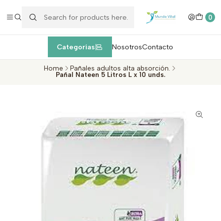
Enviamos EXPRESS máximo 1 día de entrega después de la
compra
dentro de la Región Metropolitana, Valparaíso y Viña del Mar
c
0
Categorías
Nosotros
Contacto
Home
Pañales adultos alta absorción.
Pañal Nateen 5 Litros L x 10 unds.