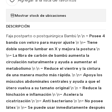
Agregar a la lista de favoritos
Mostrar stock de ubicaciones
DESCRIPCIÓN
Faja postparto o postquirúrgica Bambú \n \n
~ Posee 4
banda con velcro para mayor ajuste
\n \n
~ Tiene
doble soporte lumbar en X y mejora la postura
\n
\n
~ La fibra de carbón de bambú aumenta la
circulación naturalmente y ayuda a aumentar el
metabolismo
\n \n
~ Reduce el vientre y la cintura
de una manera mucho más rápida.
\n \n
~ Apoya los
músculos abdominales centrales y ayuda a que el
útero vuelva a su tamaño original
\n \n
~ Reduce la
hinchazón e inflamación
\n \n
~ Acelera la
cicatrización
\n \n
~ Anti bacteriano
\n \n
~ No posee
látex
\n \n
~ Se puede usar inmediatamente después