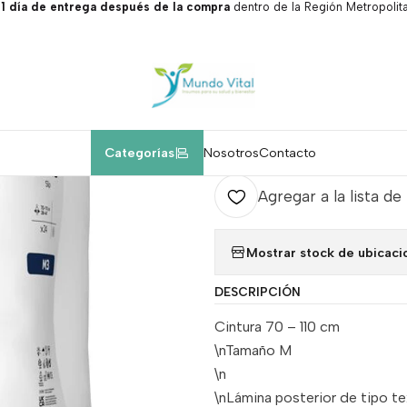
 día de entrega después de la compra
dentro de la Región Metropolita
icio
Pañales adultos alta absorción.
Pañal Delta Slip talla M 3 litr
|
Pañal Delta Slip
Agr
Categorías
Nosotros
Contacto
Cantidad
Agregar a la lista de
Mostrar stock de ubicaci
DESCRIPCIÓN
Cintura 70 – 110 cm
\nTamaño M
\n
\nLámina posterior de tipo te