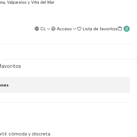
na, Valparaíso y Viña del Mar
os
CL
Acceso
Lista de favoritos
0
 talla M 3 litros
egar al Carro
Comprar ahora
 favoritos
ones
xtil: cómoda y discreta.