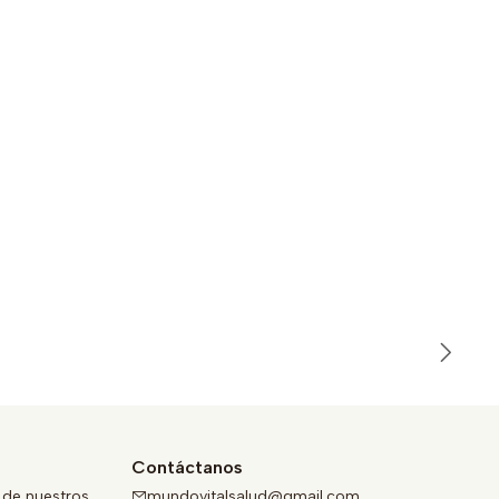
Contáctanos
 de nuestros
mundovitalsalud@gmail.com