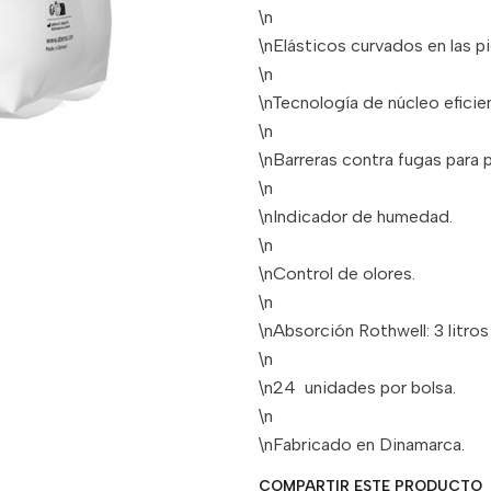
\n
\nElásticos curvados en las p
\n
\nTecnología de núcleo eficien
\n
\nBarreras contra fugas para 
\n
\nIndicador de humedad.
\n
\nControl de olores.
\n
\nAbsorción Rothwell: 3 litros
\n
\n24 unidades por bolsa.
\n
\nFabricado en Dinamarca.
COMPARTIR ESTE PRODUCTO