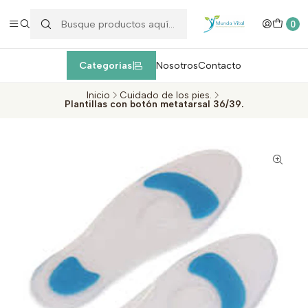
Enviamos EXPRESS máximo 1 día de entrega después de la
compra
dentro de la Región Metropolitana, Valparaíso y Viña del Mar
c
0
Categorías
Nosotros
Contacto
Inicio
Cuidado de los pies.
Plantillas con botón metatarsal 36/39.