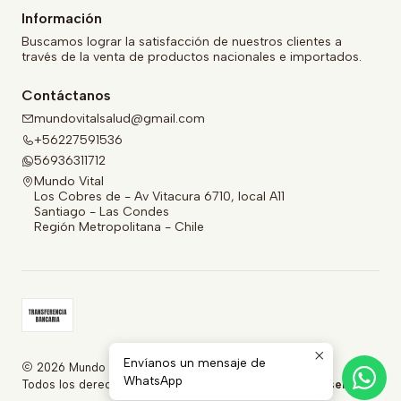
Información
Buscamos lograr la satisfacción de nuestros clientes a
través de la venta de productos nacionales e importados.
Contáctanos
mundovitalsalud@gmail.com
+56227591536
56936311712
Mundo Vital
Los Cobres de - Av Vitacura 6710, local A11
Santiago - Las Condes
Región Metropolitana - Chile
Envíanos un mensaje de
2026 Mundo Vital.
WhatsApp
Todos los derechos reservados.
Desarrollado por Jumpseller
.