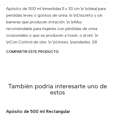
Apósito de 500 ml \nmedidas:11 x 33 cm \n \nIdeal para
perdidas leves o goteos de orina. \n \nDiscreto y sin
barreras que producen irritación. \n \nMuy
recomendable para mujeres con pérdidas de orina
ocasionales o que se producen a toser, o al reír. \n
\nCon Control de olor. \n \nUnisex. \nunidades: 28
COMPARTIR ESTE PRODUCTO
También podría interesarte uno de
estos
Apósito de 500 ml Rectangular