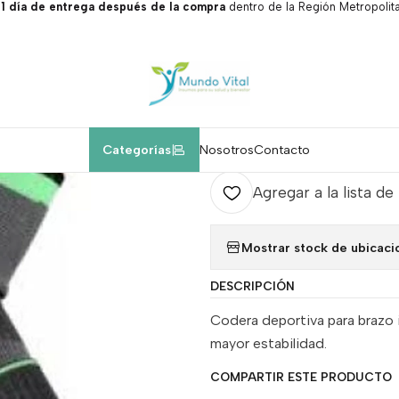
 día de entrega después de la compra
dentro de la Región Metropolita
Inicio
Ortopedia deportiva y fitness
Codera con correa adultos.
|
Codera con cor
Agr
Categorías
Nosotros
Contacto
Cantidad
Agregar a la lista de
Mostrar stock de ubicaci
DESCRIPCIÓN
Codera deportiva para brazo 
mayor estabilidad.
COMPARTIR ESTE PRODUCTO