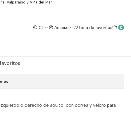
na, Valparaíso y Viña del Mar
CL
Acceso
Lista de favoritos
0
rea adultos.
egar al Carro
Comprar ahora
 favoritos
ones
izquierdo o derecho de adulto, con correa y velcro para