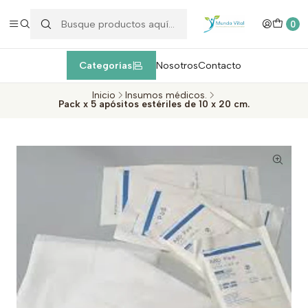
Enviamos EXPRESS máximo 1 día de entrega después de la
compra
dentro de la Región Metropolitana, Valparaíso y Viña del Mar
c
0
Categorías
Nosotros
Contacto
Inicio
Insumos médicos.
Pack x 5 apósitos estériles de 10 x 20 cm.