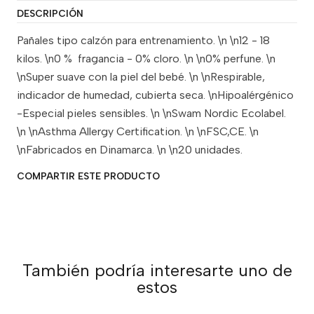
DESCRIPCIÓN
Pañales tipo calzón para entrenamiento. \n \n12 - 18
kilos. \n0 % fragancia - 0% cloro. \n \n0% perfune. \n
\nSuper suave con la piel del bebé. \n \nRespirable,
indicador de humedad, cubierta seca. \nHipoalérgénico
-Especial pieles sensibles. \n \nSwam Nordic Ecolabel.
\n \nAsthma Allergy Certification. \n \nFSC,CE. \n
\nFabricados en Dinamarca. \n \n20 unidades.
COMPARTIR ESTE PRODUCTO
También podría interesarte uno de
estos