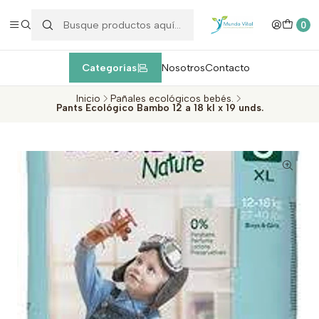
Enviamos EXPRESS máximo 1 día de entrega después de la
compra
dentro de la Región Metropolitana, Valparaíso y Viña del Mar
c
0
Categorías
Nosotros
Contacto
Inicio
Pañales ecológicos bebés.
Pants Ecológico Bambo 12 a 18 kl x 19 unds.