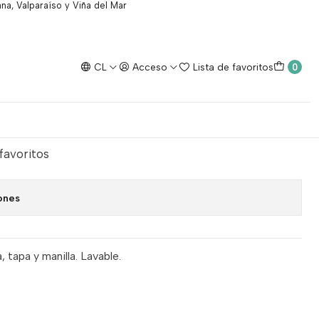
na, Valparaíso y Viña del Mar
CL
Acceso
Lista de favoritos
0
masculino.
egar al Carro
Comprar ahora
 favoritos
ones
, tapa y manilla. Lavable.