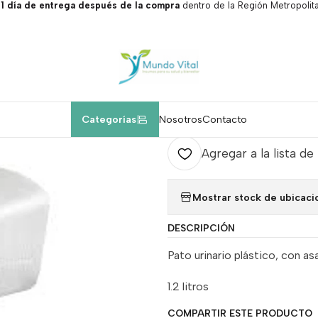
 día de entrega después de la compra
dentro de la Región Metropolita
Inicio
Insumos médicos.
Pato urinario masculino.
|
Pato urinario 
Agr
Categorías
Nosotros
Contacto
Cantidad
Agregar a la lista de
Mostrar stock de ubicaci
DESCRIPCIÓN
Pato urinario plástico, con asa
1.2 litros
COMPARTIR ESTE PRODUCTO