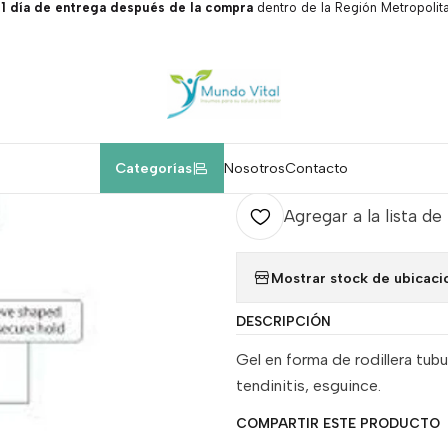
 día de entrega después de la compra
dentro de la Región Metropolita
Inicio
Insumos médicos.
Compresa gel frio/calor rodilla.
|
Compresa gel fr
Agr
Categorías
Nosotros
Contacto
Cantidad
Agregar a la lista de
Mostrar stock de ubicaci
DESCRIPCIÓN
Gel en forma de rodillera tubu
tendinitis, esguince.
COMPARTIR ESTE PRODUCTO