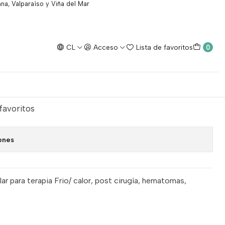
na, Valparaíso y Viña del Mar
CL
Acceso
Lista de favoritos
0
io/calor rodilla.
egar al Carro
Comprar ahora
 favoritos
ones
lar para terapia Frio/ calor, post cirugía, hematomas,